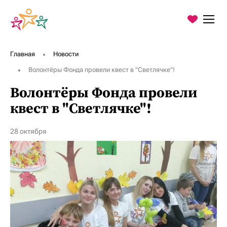
О Фонде
Главная
Новости
Программы
Волонтёры Фонда провели квест в "Светлячке"!
Благодарности
Волонтёры Фонда провели
Пресс-центр
квест в "Светлячке"!
Контакты
28 октября
Хочу помочь