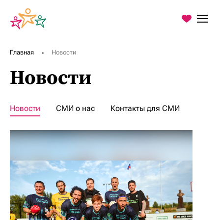
Главная
Новости
Новости
О Фонде
Новости
СМИ о нас
Контакты для СМИ
Программы
Благодарности
Пресс-центр
Контакты
Хочу помочь