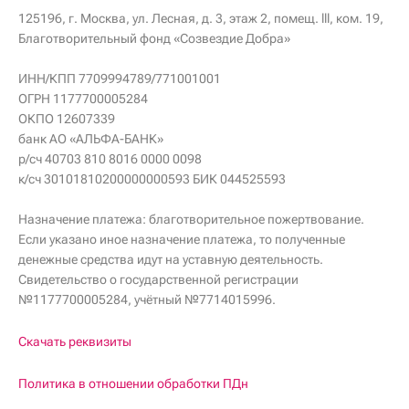
125196, г. Москва, ул. Лесная, д. 3, этаж 2, помещ. lll, ком. 19,
Благотворительный фонд «Созвездие Добра»
ИНН/КПП 7709994789/771001001
ОГРН 1177700005284
ОКПО 12607339
банк АО «АЛЬФА-БАНК»
р/сч 40703 810 8016 0000 0098
к/сч 30101810200000000593 БИК 044525593
Назначение платежа: благотворительное пожертвование.
Если указано иное назначение платежа, то полученные
денежные средства идут на уставную деятельность.
Свидетельство о государственной регистрации
№1177700005284, учётный №7714015996.
Скачать реквизиты
Политика в отношении обработки ПДн
fond@sozvezdie-dobra.ru