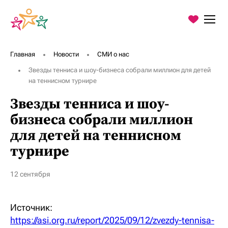
О Фонде
Главная
Новости
СМИ о нас
Программы
Звезды тенниса и шоу-бизнеса собрали миллион для детей
Благодарности
на теннисном турнире
Пресс-центр
Звезды тенниса и шоу-
бизнеса собрали миллион
Контакты
для детей на теннисном
турнире
Хочу помочь
12 сентября
Источник:
https://asi.org.ru/report/2025/09/12/zvezdy-tennisa-