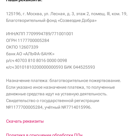
125196, г. Москва, ул. Лесная, д. 3, этаж 2, помещ. lll, ком. 19,
Благотворительный фонд «Созвездие Добра»
ИНН/КПП 7709994789/771001001
ОГРН 1177700005284
ОКПО 12607339
банк АО «АЛЬФА-БАНК»
р/сч 40703 810 8016 0000 0098
к/сч 30101810200000000593 БИК 044525593
Назначение платежа: благотворительное пожертвование.
Если указано иное назначение платежа, то полученные
денежные средства идут на уставную деятельность.
Свидетельство о государственной регистрации
№1177700005284, учётный №7714015996.
Скачать реквизиты
Политика в отношении обработки ПДн