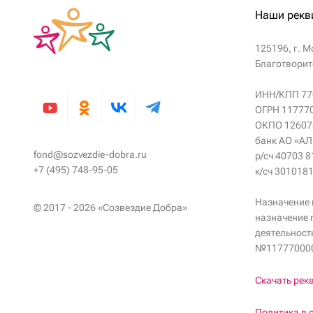
Наши рекв
125196, г. Мо
Благотворит
ИНН/КПП 77
ОГРН 11777
ОКПО 12607
банк АО «А
fond@sozvezdie-dobra.ru
р/сч 40703 
+7 (495) 748-95-05
к/сч 301018
Назначение 
© 2017 - 2026 «Созвездие Добра»
назначение 
деятельност
№117770000
Скачать рек
Политика в 