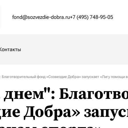
с-центр
Контакты
fond@sozvezdie-dobra.ru
+7 (495) 748-95-05
Контакты
": Благотворительный фонд «Созвездие Добра» запускает «Лигу помощи 
а днем": Благот
ие Добра» запус