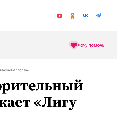
Хочу помочь
ветеранам спорта»
ворительный
кает «Лигу