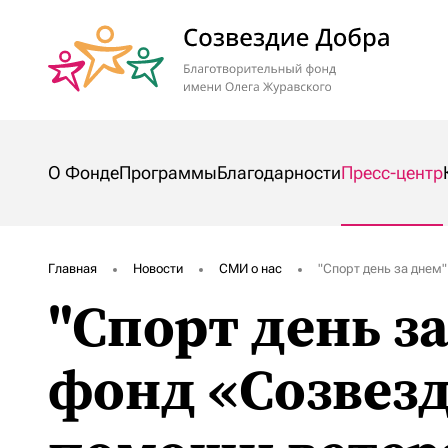
О Фонде
Программы
Благодарности
Прес
О Фонде
Программы
Благодарности
Пресс-центр
Главная
Новости
СМИ о нас
"Спорт день за днем
"Спорт день з
фонд «Созвезд