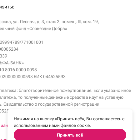
изиты:
сква, ул. Лесная, д. 3, этаж 2, помещ. lll, ком. 19,
ельный фонд «Созвездие Добра»
09994789/771001001
00005284
339
ЛЬФА-БАНК»
810 8016 0000 0098
10200000000593 БИК 044525593
платежа: благотворительное пожертвование. Если указано иное
платежа, то полученные денежные средства идут на уставную
ь. Свидетельство о государственной регистрации
5284, учётный №7714015996.
Нажимая на кнопку «Принять всё», Вы соглашаетесь с
визиты
использованием нами файлов cookie.
Принять всё
отношении обработки ПДн